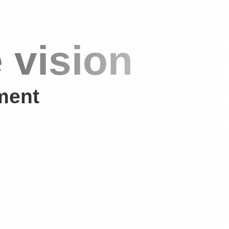
 vision
ment
démarches
ementaires,