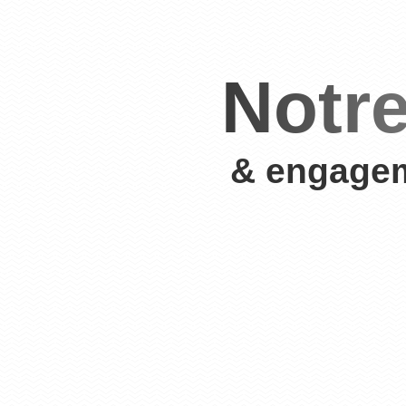
Notre
& engage
Chez MOE LEMAN
administratives
s formalités régl