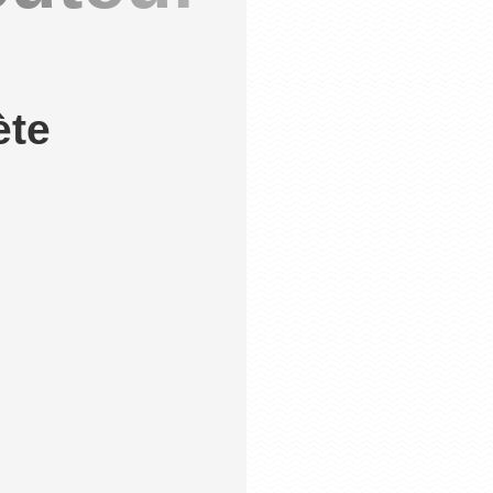
ète
ois