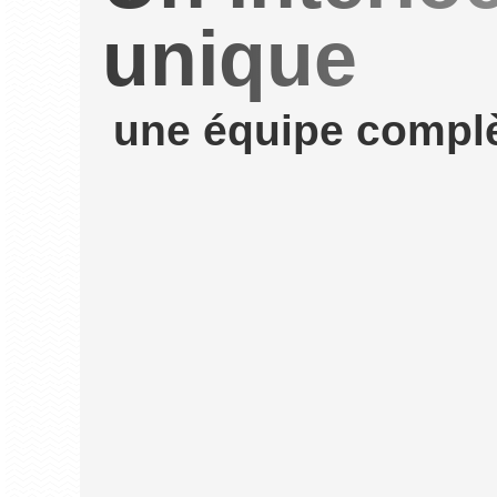
unique
une équipe compl
Mickaël Lebourge