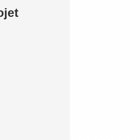
ojet
nce